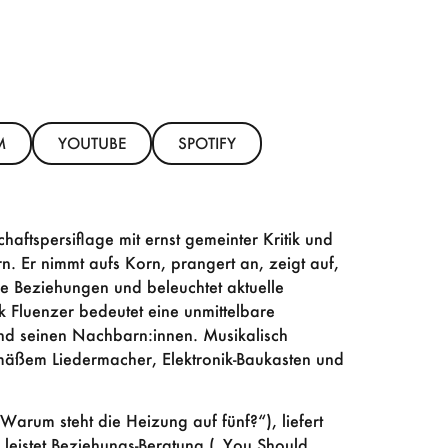
M
YOUTUBE
SPOTIFY
chaftspersiflage mit ernst gemeinter Kritik und
 Er nimmt aufs Korn, prangert an, zeigt auf,
e Beziehungen und beleuchtet aktuelle
nk Fluenzer bedeutet eine unmittelbare
 und seinen Nachbarn:innen. Musikalisch
emäßem Liedermacher, Elektronik-Baukasten und
(„Warum steht die Heizung auf fünf?“), liefert
 leistet Beziehungs-Beratung („You Should