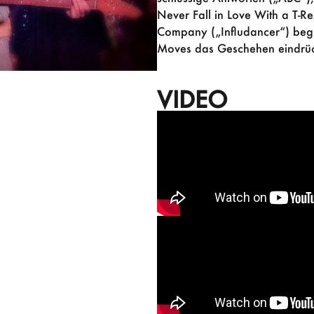
Never Fall in Love With a T-R
Company („Infludancer“) beglei
Moves das Geschehen eindrück
VIDEO