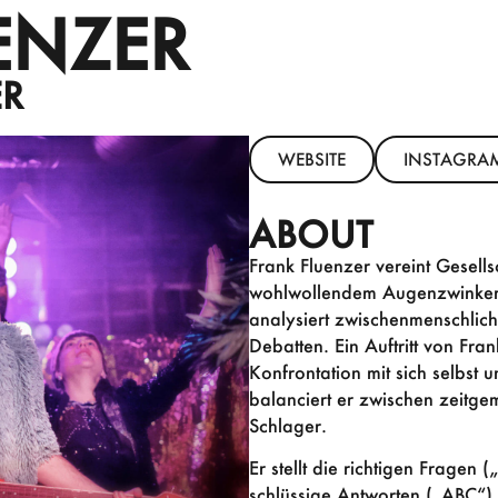
ENZER
ER
WEBSITE
INSTAGRA
ABOUT
Frank Fluenzer vereint Gesells
wohlwollendem Augenzwinkern.
analysiert zwischenmenschlich
Debatten. Ein Auftritt von Fra
Konfrontation mit sich selbst
balanciert er zwischen zeitg
Schlager.
Er stellt die richtigen Fragen 
schlüssige Antworten („ABC“),